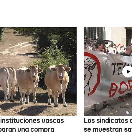
 instituciones vascas
Los sindicatos
paran una compra
se muestran sa