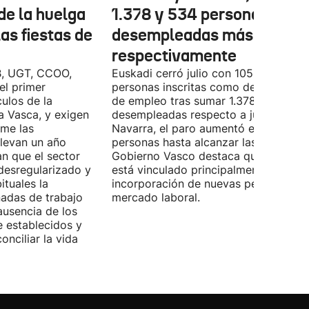
de la huelga
1.378 y 534 personas
las fiestas de
desempleadas más,
respectivamente
B, UGT, CCOO,
Euskadi cerró julio con 105.590
el primer
personas inscritas como demandante
ulos de la
de empleo tras sumar 1.378 personas
Vasca, y exigen
desempleadas respecto a junio. En
ome las
Navarra, el paro aumentó en 534
llevan un año
personas hasta alcanzar las 28.843. E
n que el sector
Gobierno Vasco destaca que este da
desregularizado y
está vinculado principalmente a la
tuales la
incorporación de nuevas personas al
nadas de trabajo
mercado laboral.
ausencia de los
 establecidos y
onciliar la vida