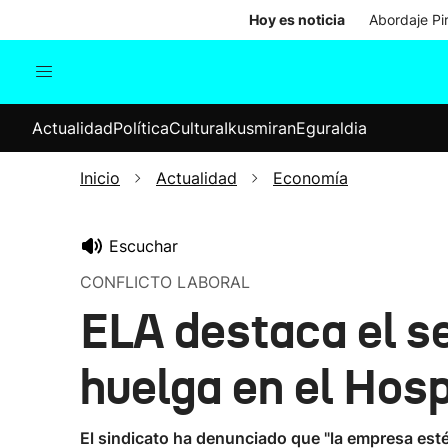
Hoy es noticia
Abordaje Pi
Actualidad
Política
Cul
Actualidad
Política
Cultura
Ikusmiran
Eguraldia
Sociedad
Elecciones
Economía
Inicio
Actualidad
Economía
Internacional
Escuchar
CONFLICTO LABORAL
ELA destaca el se
huelga en el Hosp
El sindicato ha denunciado que "la empresa est