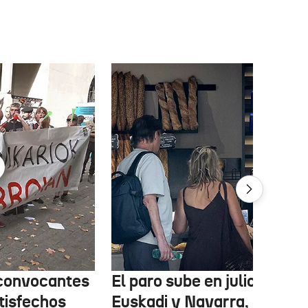
 convocantes
El paro sube en julio en
tisfechos
Euskadi y Navarra, con