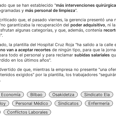
ado que se han establecido "
más intervenciones quirúrgic
rogramadas y
más personal de limpieza
".
 criticado que, el pasado viernes, la gerencia presentó una 
"no garantizaba la recuperación del
poder adquisitivo
, ni l
sfrutan algunas categorías, y que, además, contenía
recort
".
o, la plantilla del Hospital Cruz Roja "ha salido a la calle 
e
no van a aceptar recortes
de ningún tipo, para que la jorn
ara todo el personal y para reclamar
subidas salariales
qu
rdido en los últimos años".
vertido de que, mientras la empresa no presente "una ofe
tenidos exigidos" por la plantilla, los trabajadores "seguirá
.
Economía
Bilbao
Osakidetza
Sindicato Ela
Hoy
Personal Médico
Sindicatos
Enfermería
Conflictos Laborales