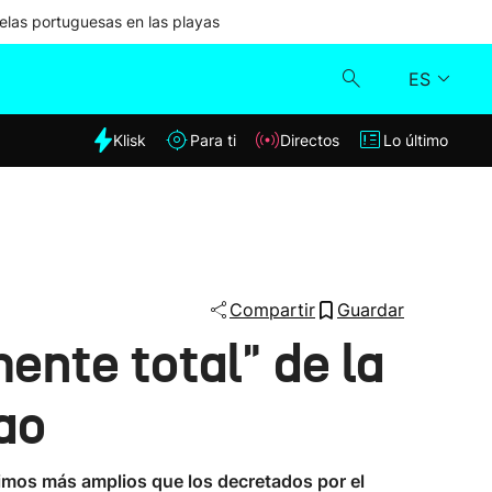
las portuguesas en las playas
ES
dia
Klisk
Para ti
Directos
Lo último
Klisk
Directos
Para ti
Compartir
Guardar
ente total" de la
Lo último
bao
nimos más amplios que los decretados por el