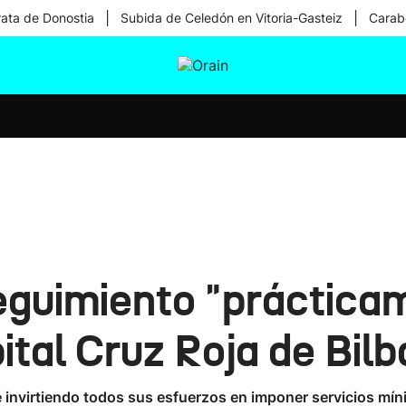
|
|
rata de Donostia
Subida de Celedón en Vitoria-Gasteiz
Carabe
tura
Ikusmiran
Egural
Salud
Tecnología
guimiento "prácticam
ital Cruz Roja de Bil
é invirtiendo todos sus esfuerzos en imponer servicios mí