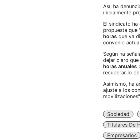
Así, ha denunci
inicialmente p
El sindicato ha
propuesta que 
horas
que ya di
convenio actual
Según ha señalad
dejar claro qu
horas anuales
p
recuperar lo pe
Asimismo, ha ad
ajuste a los con
movilizaciones"
Sociedad
Titulares De 
Empresarios