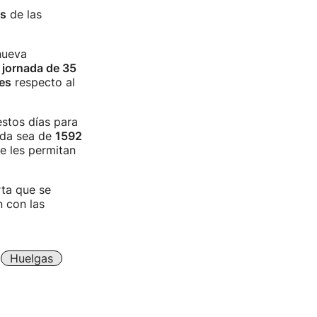
as
de las
nueva
a
jornada de 35
es
respecto al
estos días para
ada sea de
1592
e les permitan
rta que se
n con las
Huelgas