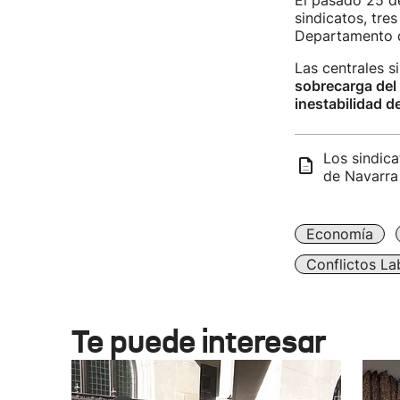
El pasado 25 d
sindicatos, tre
Departamento d
Las centrales s
sobrecarga del
inestabilidad de
Los sindica
de Navarra
Economía
Conflictos La
Te puede interesar