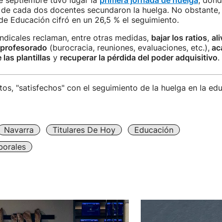
e septiembre tuvo lugar la
primera jornada de huelga
, dond
s de cada dos docentes secundaron la huelga. No obstante, 
e Educación cifró en un 26,5 % el seguimiento.
indicales reclaman, entre otras medidas,
bajar los ratios
,
ali
 profesorado
(burocracia, reuniones, evaluaciones, etc.),
aca
 las plantillas
y
recuperar la pérdida del poder adquisitivo
.
tos, "satisfechos" con el seguimiento de la huelga en la ed
Navarra
Titulares De Hoy
Educación
borales