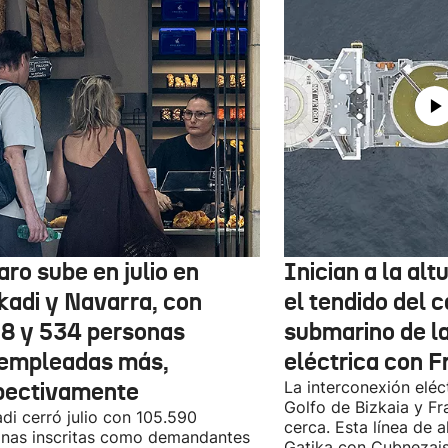
aro sube en julio en
Inician a la al
kadi y Navarra, con
el tendido del 
78 y 534 personas
submarino de l
empleadas más,
eléctrica con F
pectivamente
La interconexión eléct
Golfo de Bizkaia y Fr
di cerró julio con 105.590
cerca. Esta línea de a
nas inscritas como demandantes
Gatika con Cubnezais