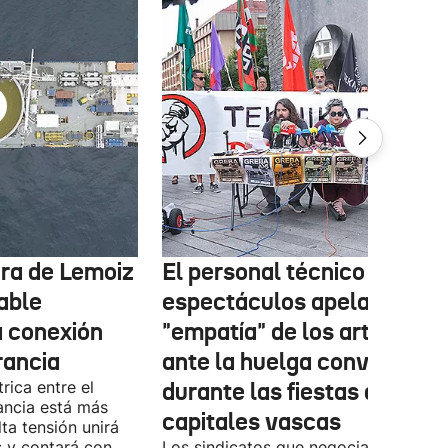
tura de Lemoiz
El personal técnico de
cable
espectáculos apela a la
a conexión
"empatía" de los artistas
rancia
ante la huelga convocada
rica entre el
durante las fiestas de las
ancia está más
capitales vascas
lta tensión unirá
 y contará con
Los sindicatos que negocian el prime