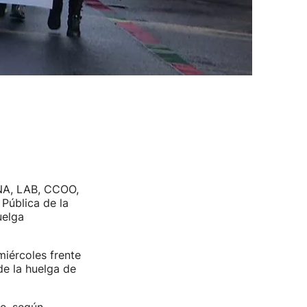
PNA, LAB, CCOO,
Pública de la
uelga
iércoles frente
de la huelga de