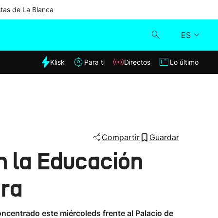
stas de La Blanca
ES
dia
Klisk
Para ti
Directos
Lo último
Klisk
Directos
Para ti
Compartir
Guardar
n la Educación
Lo último
rra
ncentrado este miércoleds frente al Palacio de