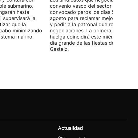
ble submarino.
convenio vasco del sector han
ongarán hasta
convocado paros los días 5, 14 y 26 
 supervisará la
agosto para reclamar mejoras labora
izar que la
y pedir a la patronal que retome las
a cabo minimizando
negociaciones. La primera jornada de
istema marino.
huelga coincidirá este miércoles con 
día grande de las fiestas de Vitoria-
Gasteiz.
Actualidad