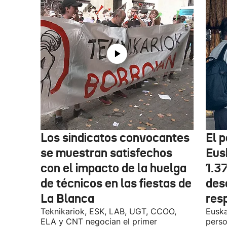
Los sindicatos convocantes
El p
se muestran satisfechos
Eus
con el impacto de la huelga
1.3
de técnicos en las fiestas de
des
La Blanca
res
Teknikariok, ESK, LAB, UGT, CCOO,
Euska
ELA y CNT negocian el primer
perso