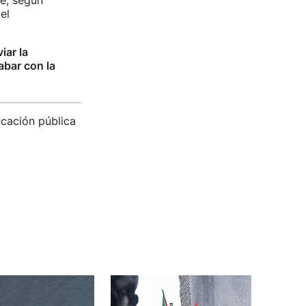
e, según
el
viar la
bar con la
ucación pública