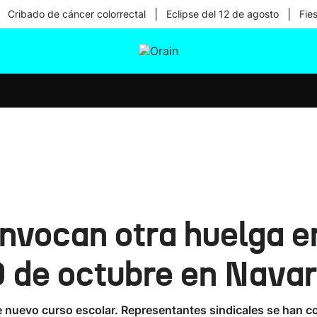
|
|
Cribado de cáncer colorrectal
Eclipse del 12 de agosto
Fie
tura
Ikusmiran
Egural
Salud
Tecnología
onvocan otra huelga e
9 de octubre en Nava
e nuevo curso escolar. Representantes sindicales se han co