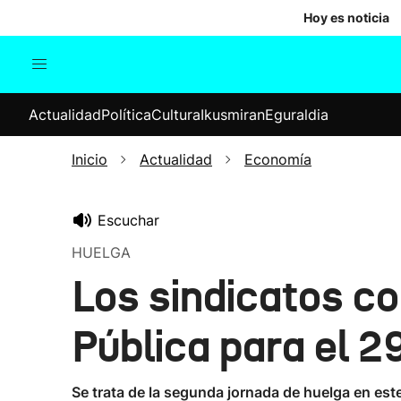
Hoy es noticia
Actualidad
Política
Cul
Actualidad
Política
Cultura
Ikusmiran
Eguraldia
Sociedad
Elecciones
Economía
Inicio
Actualidad
Economía
Internacional
Escuchar
HUELGA
Los sindicatos c
Pública para el 2
Se trata de la segunda jornada de huelga en est