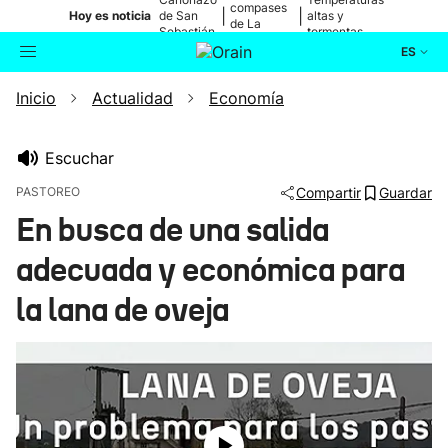
compases
|
|
Hoy es noticia
de San
altas y
de La
Sebastián
tormentas
Blanca
ES
Inicio
Actualidad
Economía
Actualidad
Buscador
Política
Escuchar
PASTOREO
Compartir
Guardar
Cultura
En busca de una salida
adecuada y económica para
Ikusmiran
la lana de oveja
Eguraldia