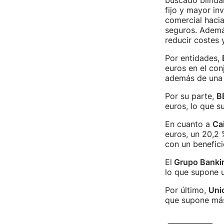
buscado blinda
fijo y mayor in
comercial haci
seguros. Ademá
reducir costes y
Por entidades,
euros en el con
además de una n
Por su parte,
B
euros, lo que s
En cuanto a
Ca
euros, un 20,2 
con un benefici
El
Grupo Bankin
lo que supone u
Por último,
Uni
que supone más 