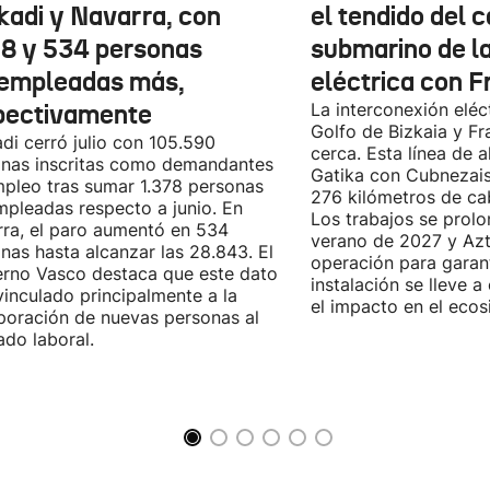
kadi y Navarra, con
el tendido del 
78 y 534 personas
submarino de l
empleadas más,
eléctrica con F
pectivamente
La interconexión eléct
Golfo de Bizkaia y Fr
di cerró julio con 105.590
cerca. Esta línea de a
nas inscritas como demandantes
Gatika con Cubnezais
pleo tras sumar 1.378 personas
276 kilómetros de ca
pleadas respecto a junio. En
Los trabajos se prol
ra, el paro aumentó en 534
verano de 2027 y Azti
nas hasta alcanzar las 28.843. El
operación para garant
rno Vasco destaca que este dato
instalación se lleve 
vinculado principalmente a la
el impacto en el ecos
poración de nuevas personas al
do laboral.