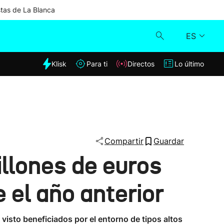
stas de La Blanca
ES
dia
Klisk
Para ti
Directos
Lo último
Klisk
Directos
Para ti
Compartir
Guardar
llones de euros
Lo último
 el año anterior
isto beneficiados por el entorno de tipos altos