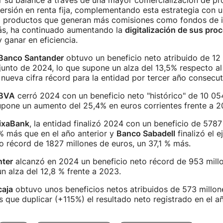
r su balance a través de una mayor comercialización de pr
versión en renta fija, complementando esta estrategia con u
a productos que generan más comisiones como fondos de i
s, ha continuado aumentando la
digitalización de sus pro
 ganar en eficiencia.
Banco Santander
obtuvo un beneficio neto atribuido de 12
junto de 2024, lo que supone un alza del 13,5% respecto al 
ueva cifra récord para la entidad por tercer año consecut
BVA
cerró 2024 con un beneficio neto "histórico" de 10 05
upone un aumento del 25,4% en euros corrientes frente a 2
ixaBank
, la entidad finalizó 2024 con un beneficio de 5787
% más que en el año anterior y
Banco Sabadell
finalizó el 
o récord de 1827 millones de euros, un 37,1 % más.
ter
alcanzó en 2024 un beneficio neto récord de 953 millo
n alza del 12,8 % frente a 2023.
caja
obtuvo unos beneficios netos atribuidos de 573 millone
que duplicar (+115%) el resultado neto registrado en el añ