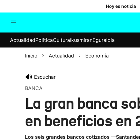
Hoy es noticia
Actualidad
Política
Cul
Actualidad
Política
Cultura
Ikusmiran
Eguraldia
Sociedad
Elecciones
Economía
Inicio
Actualidad
Economía
Internacional
Escuchar
BANCA
La gran banca so
en beneficios en 
Los seis grandes bancos cotizados —Santander, 