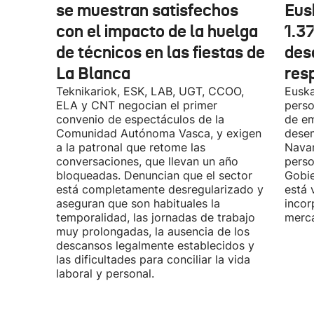
se muestran satisfechos
Eus
con el impacto de la huelga
1.3
de técnicos en las fiestas de
des
La Blanca
res
Teknikariok, ESK, LAB, UGT, CCOO,
Euska
ELA y CNT negocian el primer
perso
convenio de espectáculos de la
de em
Comunidad Autónoma Vasca, y exigen
desem
a la patronal que retome las
Navar
conversaciones, que llevan un año
perso
bloqueadas. Denuncian que el sector
Gobie
está completamente desregularizado y
está 
aseguran que son habituales la
incor
temporalidad, las jornadas de trabajo
merca
muy prolongadas, la ausencia de los
descansos legalmente establecidos y
las dificultades para conciliar la vida
laboral y personal.