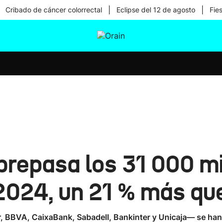
|
|
Cribado de cáncer colorrectal
Eclipse del 12 de agosto
Fie
tura
Ikusmiran
Egural
Salud
Tecnología
brepasa los 31 000 mi
2024, un 21 % más que
BBVA, CaixaBank, Sabadell, Bankinter y Unicaja— se han v