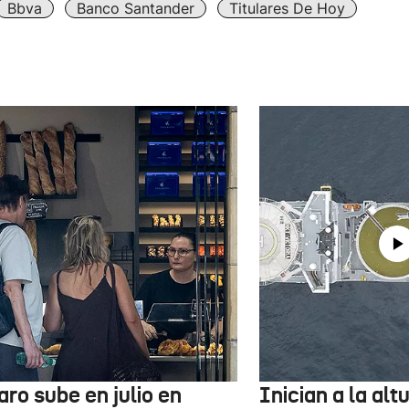
Bbva
Banco Santander
Titulares De Hoy
aro sube en julio en
Inician a la al