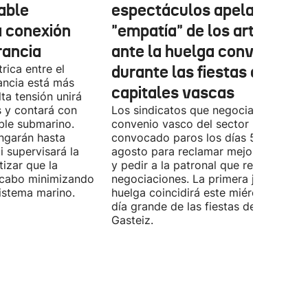
cable
espectáculos apela a la
a conexión
"empatía" de los artistas
rancia
ante la huelga convocada
rica entre el
durante las fiestas de las
ancia está más
capitales vascas
lta tensión unirá
 y contará con
Los sindicatos que negocian el prime
ble submarino.
convenio vasco del sector han
ongarán hasta
convocado paros los días 5, 14 y 26 
 supervisará la
agosto para reclamar mejoras labora
izar que la
y pedir a la patronal que retome las
a cabo minimizando
negociaciones. La primera jornada de
istema marino.
huelga coincidirá este miércoles con 
día grande de las fiestas de Vitoria-
Gasteiz.