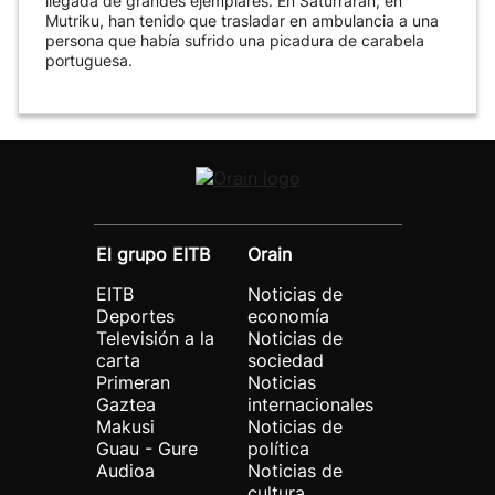
llegada de grandes ejemplares. En Saturrarán, en
Mutriku, han tenido que trasladar en ambulancia a una
persona que había sufrido una picadura de carabela
portuguesa.
El grupo EITB
Orain
EITB
Noticias de
Deportes
economía
Televisión a la
Noticias de
carta
sociedad
Primeran
Noticias
Gaztea
internacionales
Makusi
Noticias de
Guau - Gure
política
Audioa
Noticias de
cultura