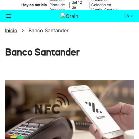
del 12
|
|
Hoy es noticia
Pirata de
Celedón en
de
Donostia
Vitoria-Gasteiz
agosto
ES
Inicio
Banco Santander
Actualidad
Buscador
Política
Banco Santander
Cultura
Ikusmiran
Eguraldia