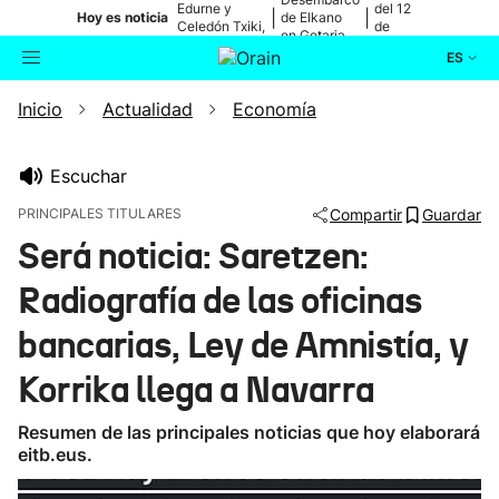
Edurne y
del 12
|
|
Hoy es noticia
de Elkano
Celedón Txiki,
de
en Getaria
en directo
agosto
ES
Inicio
Actualidad
Economía
Actualidad
Buscador
Política
Escuchar
PRINCIPALES TITULARES
Compartir
Guardar
Cultura
Será noticia: Saretzen:
Radiografía de las oficinas
Ikusmiran
bancarias, Ley de Amnistía, y
Eguraldia
Korrika llega a Navarra
Resumen de las principales noticias que hoy elaborará
eitb.eus.