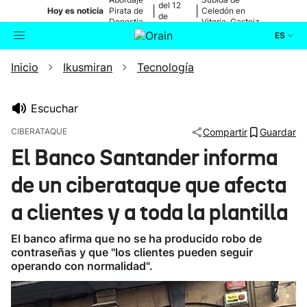
del 12
|
|
Hoy es noticia
Pirata de
Celedón en
de
Donostia
Vitoria-Gasteiz
agosto
ES
Inicio
Ikusmiran
Tecnología
Actualidad
Buscador
Política
Escuchar
CIBERATAQUE
Compartir
Guardar
Cultura
El Banco Santander informa
de un ciberataque que afecta
Ikusmiran
a clientes y a toda la plantilla
Eguraldia
El banco afirma que no se ha producido robo de
contraseñas y que "los clientes pueden seguir
operando con normalidad".