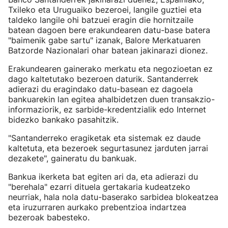
Txileko eta Uruguaiko bezeroei, langile guztiei eta
taldeko langile ohi batzuei eragin die hornitzaile
batean dagoen bere erakundearen datu-base batera
"baimenik gabe sartu" izanak, Balore Merkatuaren
Batzorde Nazionalari ohar batean jakinarazi dionez.
Erakundearen gainerako merkatu eta negozioetan ez
dago kaltetutako bezeroen daturik. Santanderrek
adierazi du eragindako datu-basean ez dagoela
bankuarekin lan egitea ahalbidetzen duen transakzio-
informaziorik, ez sarbide-kredentzialik edo Internet
bidezko bankako pasahitzik.
"Santanderreko eragiketak eta sistemak ez daude
kaltetuta, eta bezeroek segurtasunez jarduten jarrai
dezakete", gaineratu du bankuak.
Bankua ikerketa bat egiten ari da, eta adierazi du
"berehala" ezarri dituela gertakaria kudeatzeko
neurriak, hala nola datu-baserako sarbidea blokeatzea
eta iruzurraren aurkako prebentzioa indartzea
bezeroak babesteko.