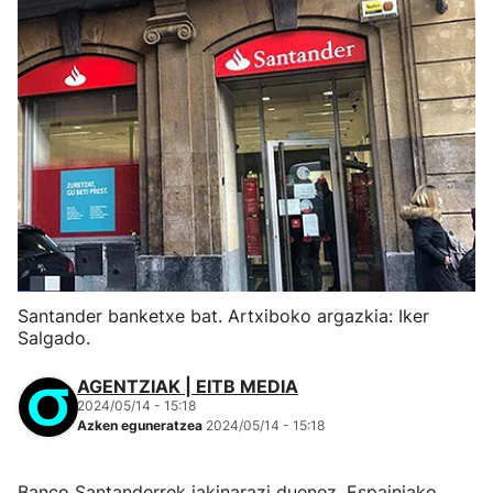
Santander banketxe bat. Artxiboko argazkia: Iker
Salgado.
AGENTZIAK | EITB MEDIA
2024/05/14 - 15:18
Azken eguneratzea
2024/05/14 - 15:18
Banco Santanderrek jakinarazi duenez, Espainiako,