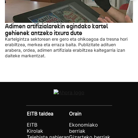
Adimen artifizialarekin egindako kartel
gehienek antzeko itxura dute
Kartelgintza sektorean ere gero eta ohikoagoa da tresna hori
erabiltzea, merkea eta erraza baita. Publizitate adituen
arabera, ordea, adimen artifiziala erabiltzea kaltegarria izan
daiteke markentzat.
EITB taldea
Orain
EITB
Ekonomiako
Kirolak
berriak
Telebista nahieran
Gizarteko berriak