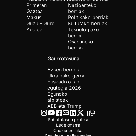
Primeran
Nazioarteko
Gaztea
berriak
Makusi
Politikako berriak
Guau - Gure
Kulturako berriak
Audioa
Teknologiako
berriak
Osasuneko
berriak
Gaurkotasuna
Azken berriak
Ukrainako gerra
Euskadiko lan
egutegia 2026
Eguneko
albisteak
AEB eta Trump
Pribatutasun politika
Lege oharra
Cookie politika
Cookieen konfigurazioa