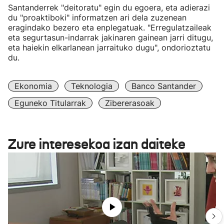
Santanderrek "deitoratu" egin du egoera, eta adierazi
du "proaktiboki" informatzen ari dela zuzenean
eragindako bezero eta enplegatuak. "Erregulatzaileak
eta segurtasun-indarrak jakinaren gainean jarri ditugu,
eta haiekin elkarlanean jarraituko dugu", ondorioztatu
du.
Ekonomia
Teknologia
Banco Santander
Eguneko Titularrak
Zibererasoak
Zure interesekoa izan daiteke