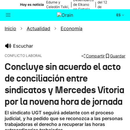
Edurne y
del 12
|
|
Hoy es noticia
de Elkano
Celedón Txiki,
de
en Getaria
en directo
agosto
ES
Inicio
Actualidad
Economía
Actualidad
Buscador
Política
Escuchar
CONFLICTO LABORAL
Compartir
Guardar
Cultura
Concluye sin acuerdo el acto
de conciliación entre
Ikusmiran
sindicatos y Mercedes Vitoria
Eguraldia
por la novena hora de jornada
El sindicato UGT seguirá adelante con el proceso
judicial, y ha pedido que se reconozca a las personas
trabajadoras el derecho a recuperar las horas