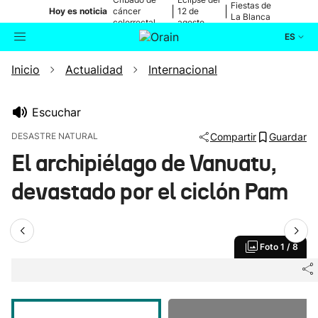
Fiestas de
|
|
Hoy es noticia
cáncer
12 de
La Blanca
colorrectal
agosto
ES
Inicio
Actualidad
Internacional
Actualidad
Buscador
Política
Escuchar
DESASTRE NATURAL
Compartir
Guardar
Cultura
El archipiélago de Vanuatu,
devastado por el ciclón Pam
Ikusmiran
Eguraldia
Foto
1 / 8