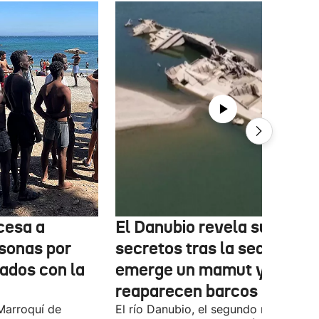
cesa a
El Danubio revela sus
sonas por
secretos tras la sequía:
nados con la
emerge un mamut y
reaparecen barcos nazis
Marroquí de
El río Danubio, el segundo más largo