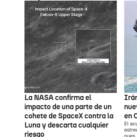
La NASA confirma el
Irá
impacto de una parte de un
nue
cohete de SpaceX contra la
en 
Luna y descarta cualquier
El ac
estre
riesgo
pues,