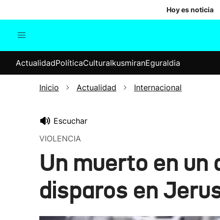
Hoy es noticia
Actualidad
Política
Cul
Actualidad
Política
Cultura
Ikusmiran
Eguraldia
Sociedad
Elecciones
Economía
Inicio
Actualidad
Internacional
Internacional
Escuchar
VIOLENCIA
Un muerto en un 
disparos en Jeru