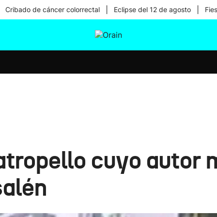
|
|
Cribado de cáncer colorrectal
Eclipse del 12 de agosto
Fie
tura
Ikusmiran
Egural
Salud
Tecnología
atropello cuyo autor 
salén