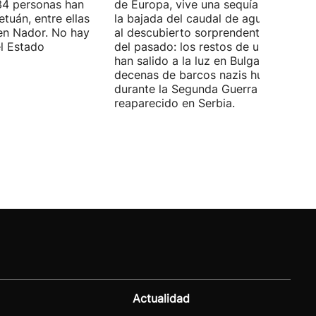
4 personas han
de Europa, vive una sequía histórica 
tuán, entre ellas
la bajada del caudal de agua ha deja
en Nador. No hay
al descubierto sorprendentes vestigi
el Estado
del pasado: los restos de un mamut
han salido a la luz en Bulgaria y
decenas de barcos nazis hundidos
durante la Segunda Guerra Mundial h
reaparecido en Serbia.
Actualidad