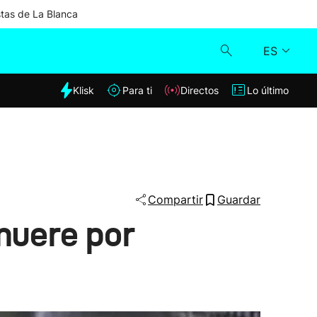
stas de La Blanca
ES
dia
Klisk
Para ti
Directos
Lo último
Klisk
Directos
Para ti
Compartir
Guardar
muere por
Lo último