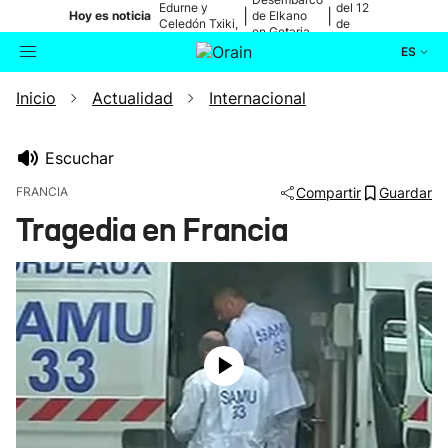
Edurne y
del 12
|
|
Hoy es noticia
de Elkano
Celedón Txiki,
de
en Getaria
en directo
agosto
ES
Inicio
Actualidad
Internacional
Actualidad
Buscador
Política
Escuchar
FRANCIA
Compartir
Guardar
Cultura
Tragedia en Francia
Ikusmiran
Eguraldia