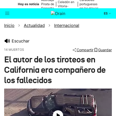
Celedón en
|
|
Hoy es noticia
Pirata de
portuguesas
Vitoria-
Donostia
en las playas
Gasteiz
ES
Inicio
Actualidad
Internacional
Actualidad
Buscador
Política
Escuchar
14 MUERTOS
Compartir
Guardar
Cultura
El autor de los tiroteos en
California era compañero de
Ikusmiran
los fallecidos
Eguraldia