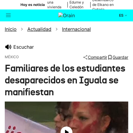
una
Edurne y
|
|
Hoy es noticia
de Elkano en
vivienda
Celedón
Getaria
de Bilbao
Txiki
ES
Inicio
Actualidad
Internacional
Actualidad
Buscador
Política
Escuchar
MÉXICO
Compartir
Guardar
Cultura
Familiares de los estudiantes
desaparecidos en Iguala se
Ikusmiran
manifiestan
Eguraldia