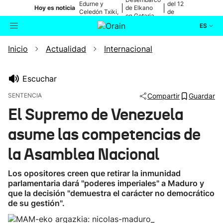
Edurne y
del 12
|
|
Hoy es noticia
de Elkano
Celedón Txiki,
de
en Getaria
en directo
agosto
ES
Inicio
Actualidad
Internacional
Actualidad
Buscador
Política
Escuchar
SENTENCIA
Compartir
Guardar
Cultura
El Supremo de Venezuela
asume las competencias de
Ikusmiran
la Asamblea Nacional
Eguraldia
Los opositores creen que retirar la inmunidad
parlamentaria dará "poderes imperiales" a Maduro y
que la decisión "demuestra el carácter no democrático
de su gestión".