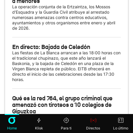
a menores
La operación conjunta de la Ertzaintza, los Mossos
d'Esquadra y la Guardia Civil atribuye al arrestado
numerosas amenazas contra centros educativos,
ayuntamientos y otros organismos entre enero y abril
de 2026.
En directo: Bajada de Celedón
Las fiestas de La Blanca arrancan a las 18:00 horas con
el tradicional chupinazo, que este año lanzará el
Baskonia, y la bajada de Celedón en una plaza de la
Virgen Blanca repleta de público. EITB ofrecerá en
directo el inicio de las celebraciones desde las 17:30
horas.
Qué es la red 764, el grupo criminal que
amenazó con tiroteos a 10 colegios de
Gipuzkoa
La Ertzaintza, junto a los Mossos d'Esquadra y la
Guardia Civil, ha detenido en Gipuzkoa a un menor de
17 años considerado el principal referente en el Estado
Home
Klisk
Para ti
Directos
Lo último