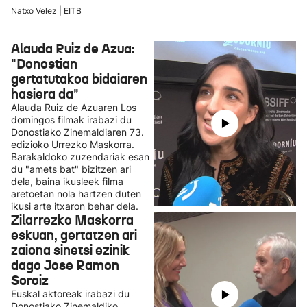
Natxo Velez | EITB
Alauda Ruiz de Azua:
"Donostian
gertatutakoa bidaiaren
hasiera da"
Alauda Ruiz de Azuaren Los
domingos filmak irabazi du
Donostiako Zinemaldiaren 73.
edizioko Urrezko Maskorra.
Barakaldoko zuzendariak esan
du "amets bat" bizitzen ari
dela, baina ikusleek filma
aretoetan nola hartzen duten
ikusi arte itxaron behar dela.
Zilarrezko Maskorra
eskuan, gertatzen ari
zaiona sinetsi ezinik
dago Jose Ramon
Soroiz
Euskal aktoreak irabazi du
Donostiako Zinemaldiko