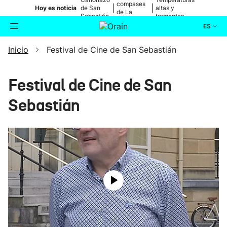
compases
|
|
Hoy es noticia
de San
altas y
de La
Sebastián
tormentas
Blanca
ES
Inicio
Festival de Cine de San Sebastián
Actualidad
Buscador
Política
Festival de Cine de San
Sebastián
Cultura
Ikusmiran
Eguraldia