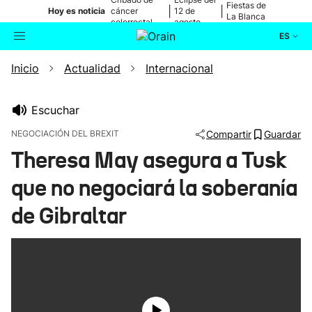
Fiestas de
|
|
Hoy es noticia
cáncer
12 de
La Blanca
colorrectal
agosto
ES
Inicio
Actualidad
Internacional
Actualidad
Buscador
Política
Escuchar
NEGOCIACIÓN DEL BREXIT
Compartir
Guardar
Cultura
Theresa May asegura a Tusk
que no negociará la soberanía
Ikusmiran
de Gibraltar
Eguraldia