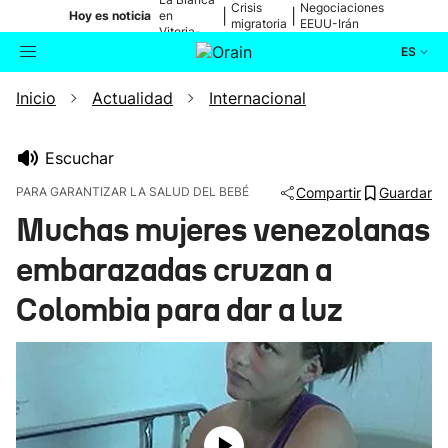
Crisis
Negociaciones
|
|
Hoy es noticia
en
migratoria
EEUU-Irán
Vitoria-
Gasteiz
ES
Inicio
Actualidad
Internacional
Actualidad
Buscador
Política
Escuchar
PARA GARANTIZAR LA SALUD DEL BEBÉ
Compartir
Guardar
Cultura
Muchas mujeres venezolanas
embarazadas cruzan a
Ikusmiran
Colombia para dar a luz
Eguraldia