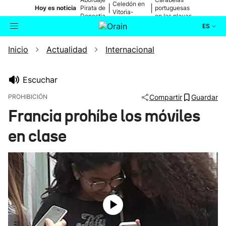
Celedón en
|
|
Hoy es noticia
Pirata de
portuguesas
Vitoria-
Donostia
en las playas
Gasteiz
ES
Inicio
Actualidad
Internacional
Actualidad
Buscador
Política
Escuchar
PROHIBICIÓN
Compartir
Guardar
Cultura
Francia prohíbe los móviles
en clase
Ikusmiran
Eguraldia