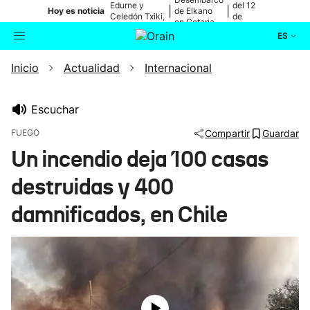
Edurne y
del 12
|
|
Hoy es noticia
de Elkano
Celedón Txiki,
de
en Getaria
en directo
agosto
ES
Inicio
Actualidad
Internacional
Actualidad
Buscador
Política
Escuchar
FUEGO
Compartir
Guardar
Cultura
Un incendio deja 100 casas
destruidas y 400
Ikusmiran
damnificados, en Chile
Eguraldia