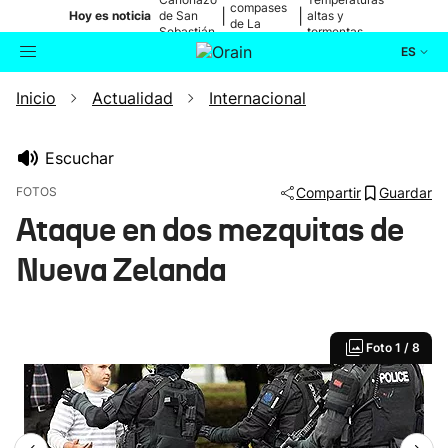
compases
|
|
Hoy es noticia
de San
altas y
de La
Sebastián
tormentas
Blanca
ES
Inicio
Actualidad
Internacional
Actualidad
Buscador
Política
Escuchar
FOTOS
Compartir
Guardar
Cultura
Ataque en dos mezquitas de
Nueva Zelanda
Ikusmiran
Eguraldia
Foto
1 / 8