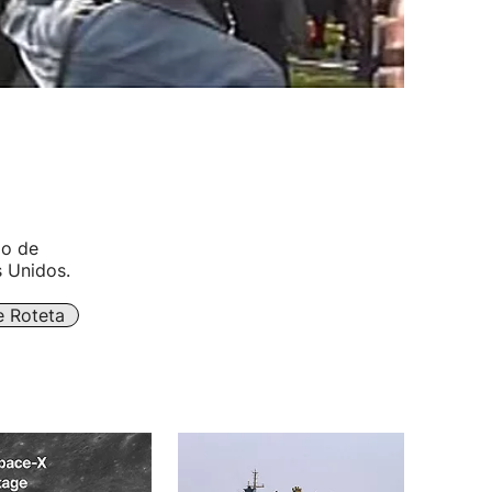
io de
s Unidos.
 Roteta