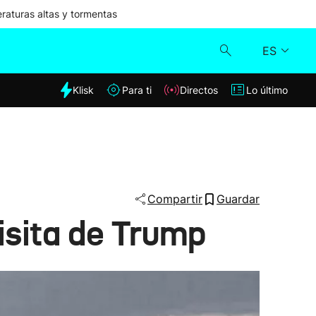
aturas altas y tormentas
ES
dia
Klisk
Para ti
Directos
Lo último
Klisk
Directos
Para ti
Compartir
Guardar
isita de Trump
Lo último