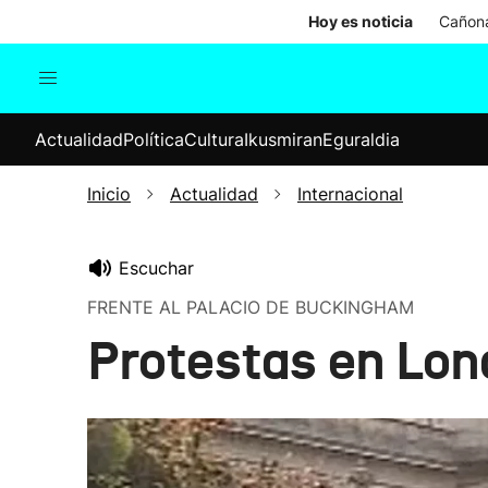
Hoy es noticia
Cañona
Actualidad
Política
Cul
Actualidad
Política
Cultura
Ikusmiran
Eguraldia
Sociedad
Elecciones
Economía
Inicio
Actualidad
Internacional
Internacional
Escuchar
FRENTE AL PALACIO DE BUCKINGHAM
Protestas en Lond