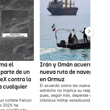
ma el
Irán y Omán acuerdan una
 parte de un
nueva ruta de navegación
eX contra la
en Ormuz
a cualquier
El acuerdo sobre las nueva ruta por e
estrecho no implica su reapertura,
pues, según Irán, depende de la
 un cohete Falcon
ofensiva militar estadounidense-israel
de 2025 ha