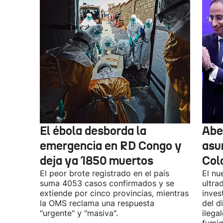
El ébola desborda la
Abel
emergencia en RD Congo y
asu
deja ya 1850 muertos
Col
El peor brote registrado en el país
El nu
suma 4053 casos confirmados y se
ultra
extiende por cinco provincias, mientras
inves
la OMS reclama una respuesta
del d
"urgente" y "masiva".
ilega