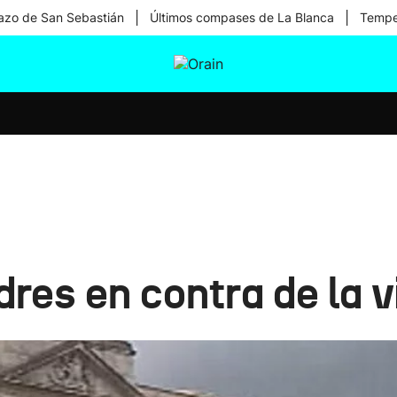
|
|
zo de San Sebastián
Últimos compases de La Blanca
Temper
tura
Ikusmiran
Egural
Salud
Tecnología
res en contra de la v