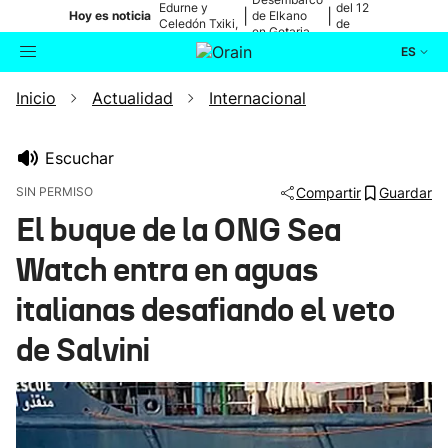
Edurne y
del 12
|
|
Hoy es noticia
de Elkano
Celedón Txiki,
de
en Getaria
en directo
agosto
ES
Inicio
Actualidad
Internacional
Actualidad
Buscador
Política
Escuchar
SIN PERMISO
Compartir
Guardar
Cultura
El buque de la ONG Sea
Watch entra en aguas
Ikusmiran
italianas desafiando el veto
Eguraldia
de Salvini