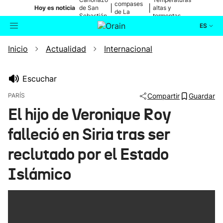
compases
|
|
Hoy es noticia
de San
altas y
de La
Sebastián
tormentas
Blanca
ES
Inicio
Actualidad
Internacional
Actualidad
Buscador
Política
Escuchar
PARÍS
Compartir
Guardar
Cultura
El hijo de Veronique Roy
falleció en Siria tras ser
Ikusmiran
reclutado por el Estado
Eguraldia
Islámico