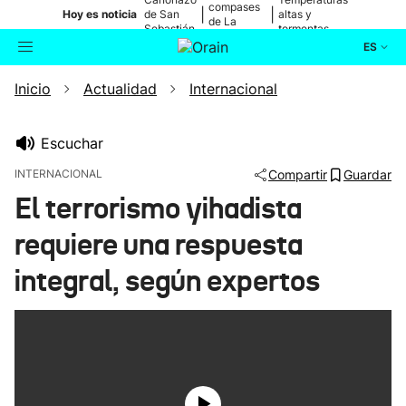
compases
|
|
Hoy es noticia
de San
altas y
de La
Sebastián
tormentas
Blanca
ES
Inicio
Actualidad
Internacional
Actualidad
Buscador
Política
Escuchar
INTERNACIONAL
Compartir
Guardar
Cultura
El terrorismo yihadista
requiere una respuesta
Ikusmiran
integral, según expertos
Eguraldia