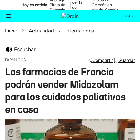
del 12
|
|
Hoy es noticia
Pirata de
Celedón en
de
Donostia
Vitoria-Gasteiz
agosto
ES
Inicio
Actualidad
Internacional
Actualidad
Buscador
Política
Escuchar
FÁRMACOS
Compartir
Guardar
Cultura
Las farmacias de Francia
podrán vender Midazolam
Ikusmiran
para los cuidados paliativos
Eguraldia
en casa