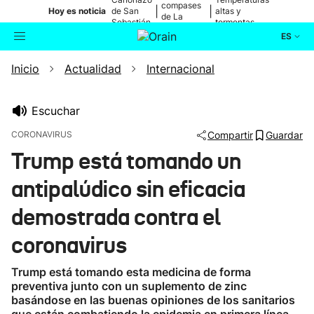
compases
|
|
Hoy es noticia
de San
altas y
de La
Sebastián
tormentas
Blanca
ES
Inicio
Actualidad
Internacional
Actualidad
Buscador
Política
Escuchar
CORONAVIRUS
Compartir
Guardar
Cultura
Trump está tomando un
antipalúdico sin eficacia
Ikusmiran
demostrada contra el
Eguraldia
coronavirus
Trump está tomando esta medicina de forma
preventiva junto con un suplemento de zinc
basándose en las buenas opiniones de los sanitarios