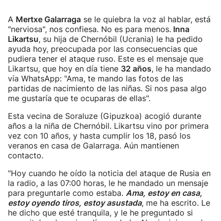
A
Mertxe Galarraga
se le quiebra la voz al hablar, está
"nerviosa", nos confiesa. No es para menos.
Inna
Likartsu
, su hija de Chernóbil (Ucrania) le ha pedido
ayuda hoy, preocupada por las consecuencias que
pudiera tener el ataque ruso. Este es el mensaje que
Likartsu, que hoy en día tiene
32 años
, le ha mandado
vía WhatsApp: "Ama, te mando las fotos de las
partidas de nacimiento de las niñas. Si nos pasa algo
me gustaría que te ocuparas de ellas".
Esta vecina de Soraluze (Gipuzkoa) acogió durante
años a la niña de Chernóbil. Likartsu vino por primera
vez con 10 años, y hasta cumplir los 18, pasó los
veranos en casa de Galarraga. Aún mantienen
contacto.
"Hoy cuando he oído la noticia del ataque de Rusia en
la radio, a las 07:00 horas, le he mandado un mensaje
para preguntarle como estaba.
Ama, estoy en casa,
estoy oyendo tiros, estoy asustada
, me ha escrito. Le
he dicho que esté tranquila, y le he preguntado si