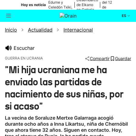
Edurne y
del 12
|
|
Hoy es noticia
de Elkano
Celedón Txiki,
de
en Getaria
en directo
agosto
ES
Inicio
Actualidad
Internacional
Actualidad
Buscador
Política
Escuchar
GUERRA EN UCRANIA
Compartir
Guardar
Cultura
"Mi hija ucraniana me ha
enviado las partidas de
Ikusmiran
nacimiento de sus niñas, por
Eguraldia
si acaso"
La vecina de Soraluze Mertxe Galarraga acogió
durante ocho años a Inna Likartsu, niña de Chernóbil
que ahora tiene 32 años. Siguen en contacto. Hoy,