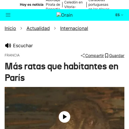
Celedón en
|
|
Hoy es noticia
Pirata de
portuguesas
Vitoria-
Donostia
en las playas
Gasteiz
ES
Inicio
Actualidad
Internacional
Actualidad
Buscador
Política
Escuchar
FRANCIA
Compartir
Guardar
Cultura
Más ratas que habitantes en
París
Ikusmiran
Eguraldia