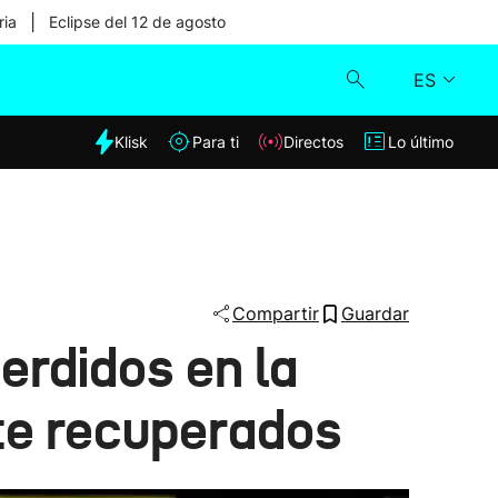
|
ria
Eclipse del 12 de agosto
ES
dia
Klisk
Para ti
Directos
Lo último
Klisk
Directos
Para ti
Compartir
Guardar
erdidos en la
Lo último
te recuperados