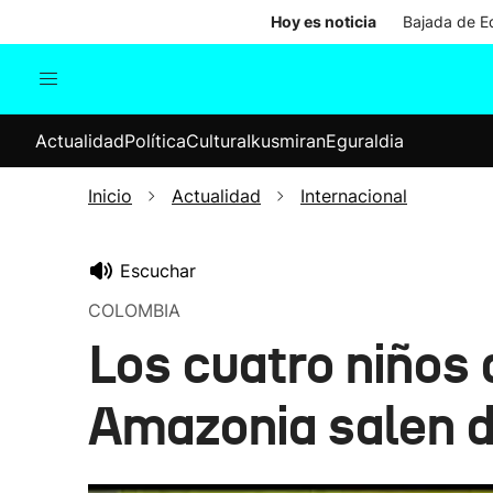
Hoy es noticia
Bajada de Ed
Actualidad
Política
Cul
Actualidad
Política
Cultura
Ikusmiran
Eguraldia
Sociedad
Elecciones
Economía
Inicio
Actualidad
Internacional
Internacional
Escuchar
COLOMBIA
Los cuatro niños 
Amazonia salen d