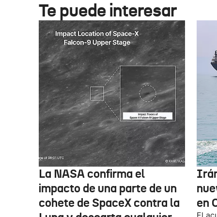
Te puede interesar
La NASA confirma el
Irá
impacto de una parte de un
nue
cohete de SpaceX contra la
en 
El ac