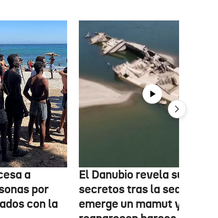
cesa a
El Danubio revela sus
sonas por
secretos tras la sequía:
nados con la
emerge un mamut y