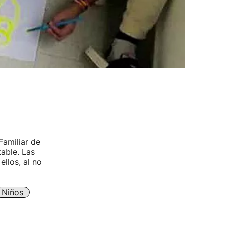
Familiar de
able. Las
llos, al no
Niños