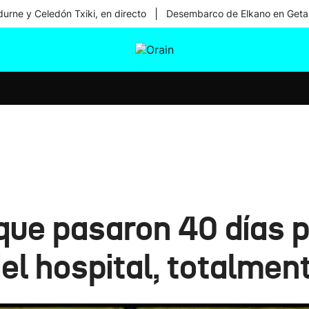
|
urne y Celedón Txiki, en directo
Desembarco de Elkano en Geta
tura
Ikusmiran
Egural
Salud
Tecnología
que pasaron 40 días p
el hospital, totalmen