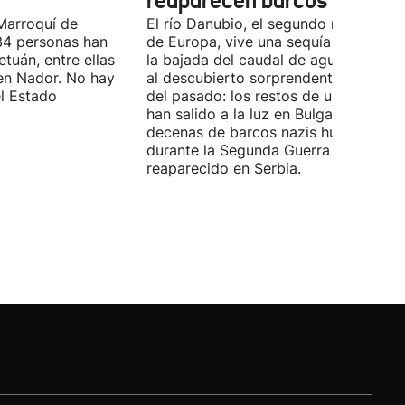
reaparecen barcos nazis
Marroquí de
El río Danubio, el segundo más largo
4 personas han
de Europa, vive una sequía histórica 
tuán, entre ellas
la bajada del caudal de agua ha deja
en Nador. No hay
al descubierto sorprendentes vestigi
el Estado
del pasado: los restos de un mamut
han salido a la luz en Bulgaria y
decenas de barcos nazis hundidos
durante la Segunda Guerra Mundial h
reaparecido en Serbia.