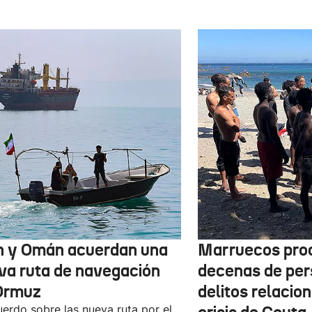
n y Omán acuerdan una
Marruecos pro
va ruta de navegación
decenas de per
Ormuz
delitos relacio
uerdo sobre las nueva ruta por el