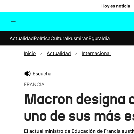
Hoy es noticia
Actualidad
Política
Cul
Actualidad
Política
Cultura
Ikusmiran
Eguraldia
Sociedad
Elecciones
Economía
Inicio
Actualidad
Internacional
Internacional
Escuchar
FRANCIA
Macron designa co
uno de sus más e
El actual ministro de Educación de Francia sustit