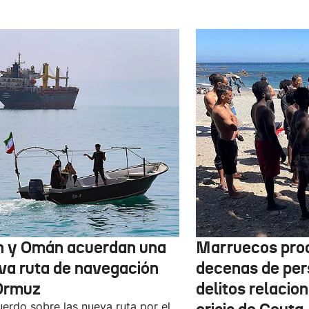
n y Omán acuerdan una
Marruecos pro
va ruta de navegación
decenas de per
Ormuz
delitos relacio
uerdo sobre las nueva ruta por el