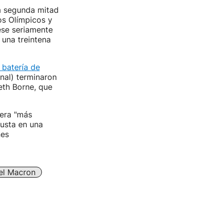
la segunda mitad
os Olímpicos y
ese seriamente
 una treintena
 batería de
nal) terminaron
beth Borne, que
dera "más
justa en una
nes
l Macron