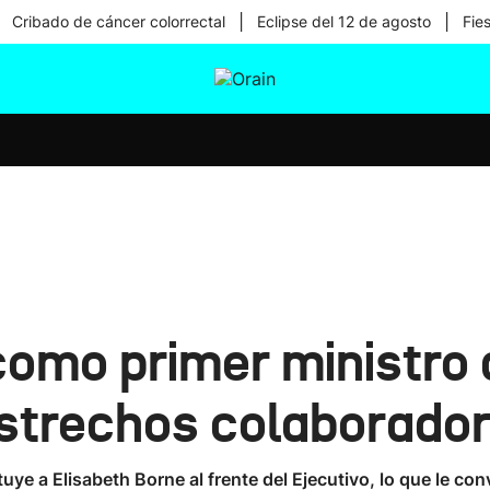
|
|
Cribado de cáncer colorrectal
Eclipse del 12 de agosto
Fie
tura
Ikusmiran
Egural
Salud
Tecnología
mo primer ministro a
strechos colaborado
uye a Elisabeth Borne al frente del Ejecutivo, lo que le con