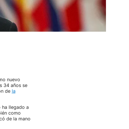
omo nuevo
us 34 años se
ión de
la
 ha llegado a
mbién como
ncó de la mano