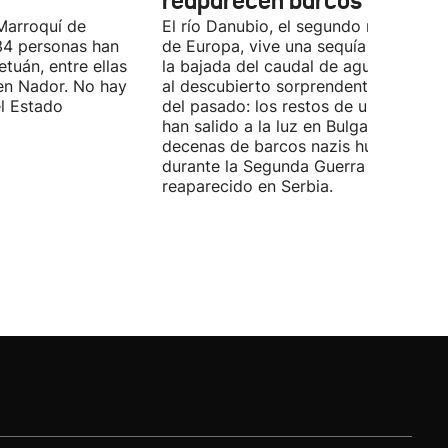
reaparecen barcos nazis
Marroquí de
El río Danubio, el segundo más largo
4 personas han
de Europa, vive una sequía histórica 
tuán, entre ellas
la bajada del caudal de agua ha deja
en Nador. No hay
al descubierto sorprendentes vestigi
el Estado
del pasado: los restos de un mamut
han salido a la luz en Bulgaria y
decenas de barcos nazis hundidos
durante la Segunda Guerra Mundial h
reaparecido en Serbia.