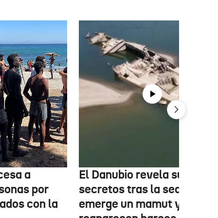
cesa a
El Danubio revela sus
sonas por
secretos tras la sequía:
nados con la
emerge un mamut y