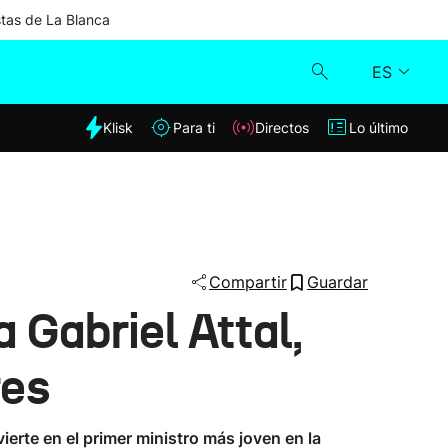
stas de La Blanca
ES
dia
Klisk
Para ti
Directos
Lo último
Klisk
Directos
Para ti
Compartir
Guardar
 Gabriel Attal,
Lo último
res
vierte en el primer ministro más joven en la