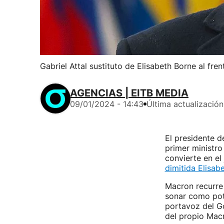
Gabriel Attal sustituto de Elisabeth Borne al fren
AGENCIAS | EITB MEDIA
09/01/2024 - 14:43
Última actualización
El presidente d
primer ministro
convierte en el
dimitida Elisab
Macron recurre 
sonar como pote
portavoz del Go
del propio Macr