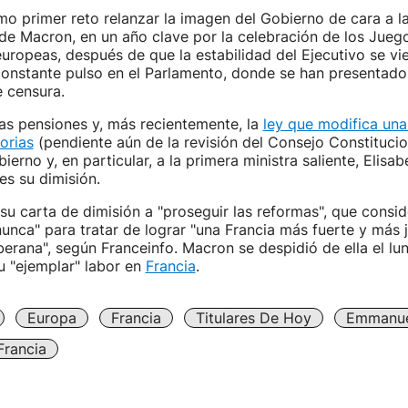
mo primer reto relanzar la imagen del Gobierno de cara a 
de Macron, en un año clave por la celebración de los Jueg
europeas, después de que la estabilidad del Ejecutivo se vi
onstante pulso en el Parlamento, donde se han presentado
 censura.
as pensiones y, más recientemente, la
ley que modifica una
orias
(pendiente aún de la revisión del Consejo Constitucio
ierno y, en particular, a la primera ministra saliente, Elisa
es su dimisión.
su carta de dimisión a "proseguir las reformas", que consi
unca" para tratar de lograr "una Francia más fuerte y más 
rana", según Franceinfo. Macron se despidió de ella el lu
u "ejemplar" labor en
Francia
.
Europa
Francia
Titulares De Hoy
Emmanue
Francia