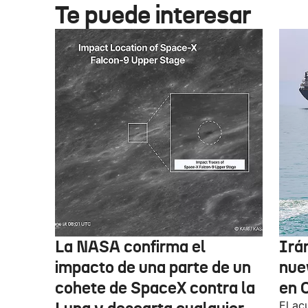
Te puede interesar
La NASA confirma el
Irá
impacto de una parte de un
nue
cohete de SpaceX contra la
en 
El ac