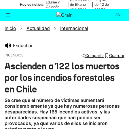
Edurne y
|
|
Hoy es noticia
de Elkano
del 12 de
Celedón
en Getaria
agosto
Txiki
ES
Inicio
Actualidad
Internacional
Actualidad
Buscador
Política
Escuchar
INCENDIOS
Compartir
Guardar
Cultura
Ascienden a 122 los muertos
por los incendios forestales
Ikusmiran
en Chile
Eguraldia
Se cree que el número de víctimas aumentará
considerablemente ya que hay numerosas personas
desaparecidas. Hay 165 incendios activos, y las
autoridades sospechan que han podido ser
provocados, ya que varios de ellos se iniciaron