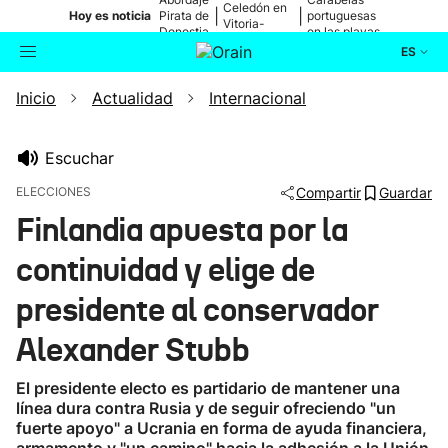
Celedón en
|
|
Hoy es noticia
Pirata de
portuguesas
Vitoria-
Donostia
en las playas
Gasteiz
ES
Inicio
Actualidad
Internacional
Actualidad
Buscador
Política
Escuchar
ELECCIONES
Compartir
Guardar
Cultura
Finlandia apuesta por la
continuidad y elige de
Ikusmiran
presidente al conservador
Eguraldia
Alexander Stubb
El presidente electo es partidario de mantener una
línea dura contra Rusia y de seguir ofreciendo "un
fuerte apoyo" a Ucrania en forma de ayuda financiera,