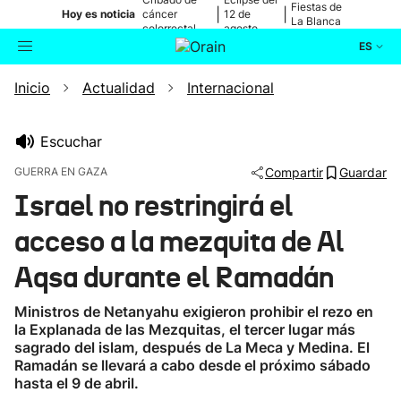
Fiestas de
|
|
Hoy es noticia
cáncer
12 de
La Blanca
colorrectal
agosto
ES
Inicio
Actualidad
Internacional
Actualidad
Buscador
Política
Escuchar
GUERRA EN GAZA
Compartir
Guardar
Cultura
Israel no restringirá el
acceso a la mezquita de Al
Ikusmiran
Aqsa durante el Ramadán
Eguraldia
Ministros de Netanyahu exigieron prohibir el rezo en
la Explanada de las Mezquitas, el tercer lugar más
sagrado del islam, después de La Meca y Medina. El
Ramadán se llevará a cabo desde el próximo sábado
hasta el 9 de abril.