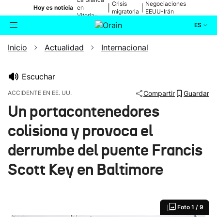
Crisis
Negociaciones
|
|
Hoy es noticia
en
migratoria
EEUU-Irán
Vitoria-
Gasteiz
ES
Inicio
Actualidad
Internacional
Actualidad
Buscador
Política
Escuchar
ACCIDENTE EN EE. UU.
Compartir
Guardar
Cultura
Un portacontenedores
colisiona y provoca el
Ikusmiran
derrumbe del puente Francis
Eguraldia
Scott Key en Baltimore
Foto
1 / 9