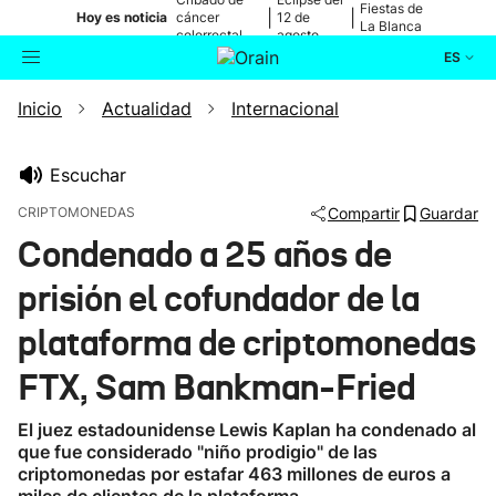
Fiestas de
|
|
Hoy es noticia
cáncer
12 de
La Blanca
colorrectal
agosto
ES
Inicio
Actualidad
Internacional
Actualidad
Buscador
Política
Escuchar
CRIPTOMONEDAS
Compartir
Guardar
Cultura
Condenado a 25 años de
prisión el cofundador de la
Ikusmiran
plataforma de criptomonedas
Eguraldia
FTX, Sam Bankman-Fried
El juez estadounidense Lewis Kaplan ha condenado al
que fue considerado "niño prodigio" de las
criptomonedas por estafar 463 millones de euros a