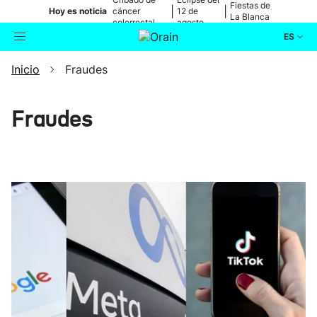
Fiestas de
|
|
Hoy es noticia
cáncer
12 de
La Blanca
colorrectal
agosto
ES
Inicio
Fraudes
Actualidad
Buscador
Política
Fraudes
Cultura
Ikusmiran
Eguraldia