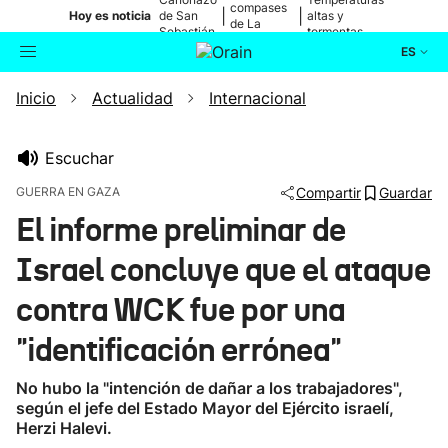
compases
|
|
Hoy es noticia
de San
altas y
de La
Sebastián
tormentas
Blanca
ES
Inicio
Actualidad
Internacional
Actualidad
Buscador
Política
Escuchar
GUERRA EN GAZA
Compartir
Guardar
Cultura
El informe preliminar de
Israel concluye que el ataque
Ikusmiran
contra WCK fue por una
Eguraldia
"identificación errónea"
No hubo la "intención de dañar a los trabajadores",
según el jefe del Estado Mayor del Ejército israelí,
Herzi Halevi.