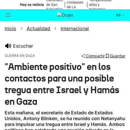
compases
|
|
Hoy es noticia
de San
altas y
de La
Sebastián
tormentas
Blanca
ES
Inicio
Actualidad
Internacional
Actualidad
Buscador
Política
Escuchar
GUERRA EN GAZA
Compartir
Guardar
Cultura
"Ambiente positivo" en los
contactos para una posible
Ikusmiran
tregua entre Israel y Hamás
Eguraldia
en Gaza
Esta mañana, el secretario de Estado de Estados
Unidos, Antony Blinken, se ha reunido con Netanyahu
para impulsar una tregua entre Israel y Hamás. Ambos