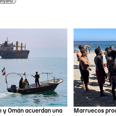
anyahu
n y Omán acuerdan una
Marruecos pro