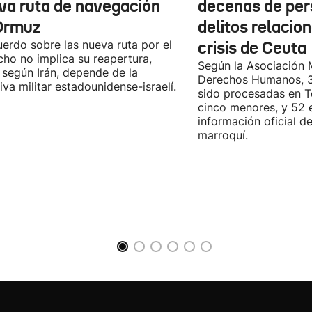
va ruta de navegación
decenas de per
Ormuz
delitos relacio
uerdo sobre las nueva ruta por el
crisis de Ceuta
cho no implica su reapertura,
Según la Asociación 
 según Irán, depende de la
Derechos Humanos, 3
iva militar estadounidense-israelí.
sido procesadas en Te
cinco menores, y 52 
información oficial d
marroquí.