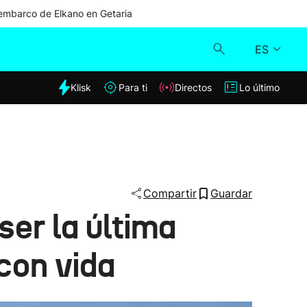
mbarco de Elkano en Getaria
ES
dia
Klisk
Para ti
Directos
Lo último
Klisk
Directos
Para ti
Compartir
Guardar
er la última
Lo último
 con vida