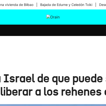
|
|
una vivienda de Bilbao
Bajada de Edurne y Celedón Txiki
Dese
tura
Ikusmiran
Egural
Salud
Tecnología
Israel de que puede s
liberar a los rehenes