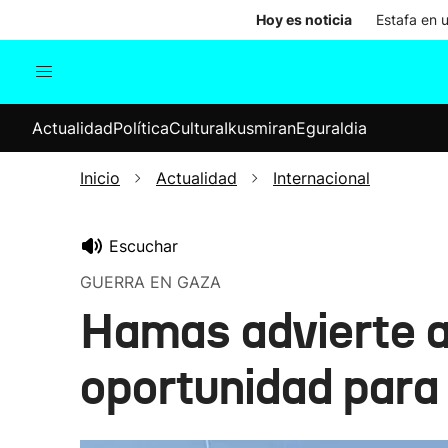
Hoy es noticia
Estafa en 
Actualidad
Política
Cul
Actualidad
Política
Cultura
Ikusmiran
Eguraldia
Sociedad
Elecciones
Economía
Inicio
Actualidad
Internacional
Internacional
Escuchar
GUERRA EN GAZA
Hamas advierte a 
oportunidad para 