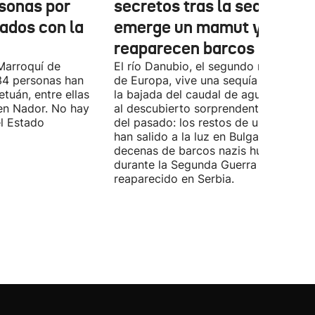
sonas por
secretos tras la sequía:
nados con la
emerge un mamut y
reaparecen barcos nazis
Marroquí de
El río Danubio, el segundo más largo
4 personas han
de Europa, vive una sequía histórica 
tuán, entre ellas
la bajada del caudal de agua ha deja
en Nador. No hay
al descubierto sorprendentes vestigi
el Estado
del pasado: los restos de un mamut
han salido a la luz en Bulgaria y
decenas de barcos nazis hundidos
durante la Segunda Guerra Mundial h
reaparecido en Serbia.