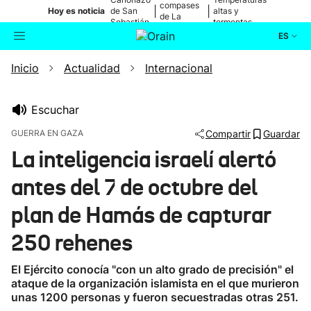
compases
|
|
Hoy es noticia
de San
altas y
de La
Sebastián
tormentas
Blanca
ES
Inicio
Actualidad
Internacional
Actualidad
Buscador
Política
Escuchar
GUERRA EN GAZA
Compartir
Guardar
Cultura
La inteligencia israelí alertó
antes del 7 de octubre del
Ikusmiran
plan de Hamás de capturar
Eguraldia
250 rehenes
El Ejército conocía "con un alto grado de precisión" el
ataque de la organización islamista en el que murieron
unas 1200 personas y fueron secuestradas otras 251.