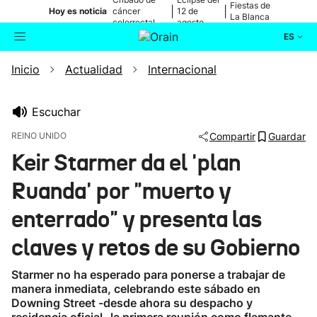
Fiestas de
|
|
Hoy es noticia
cáncer
12 de
La Blanca
colorrectal
agosto
ES
Inicio
Actualidad
Internacional
Actualidad
Buscador
Política
Escuchar
REINO UNIDO
Compartir
Guardar
Cultura
Keir Starmer da el 'plan
Ruanda' por "muerto y
Ikusmiran
enterrado" y presenta las
Eguraldia
claves y retos de su Gobierno
Starmer no ha esperado para ponerse a trabajar de
manera inmediata, celebrando este sábado en
Downing Street -desde ahora su despacho y