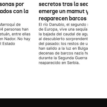
sonas por
secretos tras la sequía:
nados con la
emerge un mamut y
reaparecen barcos nazis
Marroquí de
El río Danubio, el segundo más largo
4 personas han
de Europa, vive una sequía histórica 
tuán, entre ellas
la bajada del caudal de agua ha deja
en Nador. No hay
al descubierto sorprendentes vestigi
el Estado
del pasado: los restos de un mamut
han salido a la luz en Bulgaria y
decenas de barcos nazis hundidos
durante la Segunda Guerra Mundial h
reaparecido en Serbia.