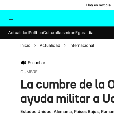
Hoy es noticia
Actualidad
Política
Cul
Actualidad
Política
Cultura
Ikusmiran
Eguraldia
Sociedad
Elecciones
Economía
Inicio
Actualidad
Internacional
Internacional
Escuchar
CUMBRE
La cumbre de la 
ayuda militar a U
Estados Unidos, Alemania, Países Bajos, Rumanía