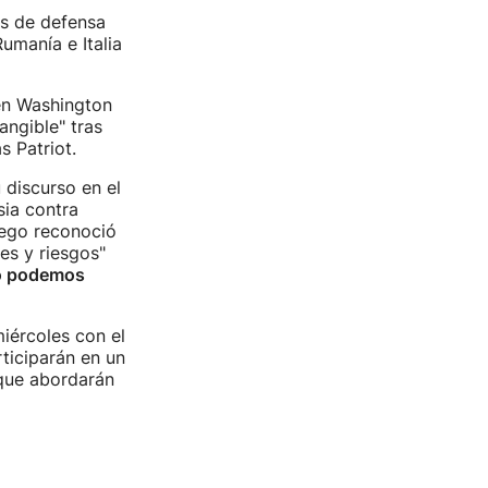
s de defensa
umanía e Italia
 en Washington
angible" tras
s Patriot.
 discurso en el
sia contra
uego reconoció
es y riesgos"
No podemos
miércoles con el
rticiparán en un
 que abordarán