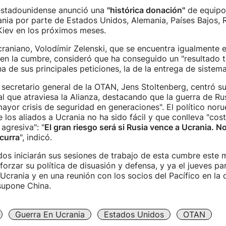
estadounidense anunció una
"histórica donación"
de equipo
nia por parte de Estados Unidos, Alemania, Países Bajos, R
Kiev en los próximos meses.
craniano, Volodímir Zelenski, que se encuentra igualmente
 en la cumbre, consideró que ha conseguido un "resultado t
a de sus principales peticiones, la de la entrega de sistema
l secretario general de la OTAN, Jens Stoltenberg, centró su
 que atraviesa la Alianza, destacando que la guerra de Ru
mayor crisis de seguridad en generaciones". El político nor
 los aliados a Ucrania no ha sido fácil y que conlleva "cost
agresiva": "
El gran riesgo será si Rusia vence a Ucrania. 
curra
", indicó.
ados iniciarán sus sesiones de trabajo de esta cumbre este 
forzar su política de disuasión y defensa, y ya el jueves pa
rania y en una reunión con los socios del Pacífico en la
supone China.
Guerra En Ucrania
Estados Unidos
OTAN