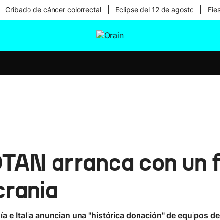
|
|
Cribado de cáncer colorrectal
Eclipse del 12 de agosto
Fie
tura
Ikusmiran
Egural
Salud
Tecnología
OTAN arranca con un f
crania
 e Italia anuncian una "histórica donación" de equipos de 