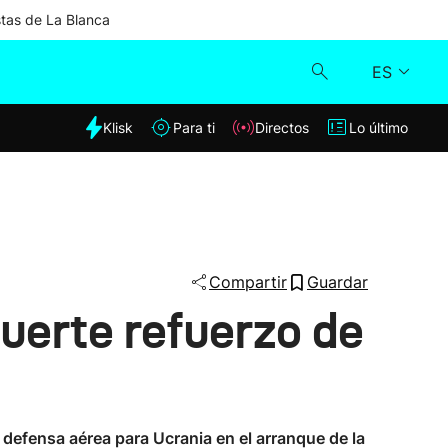
stas de La Blanca
ES
dia
Klisk
Para ti
Directos
Lo último
Klisk
Directos
Para ti
Compartir
Guardar
uerte refuerzo de
Lo último
defensa aérea para Ucrania en el arranque de la