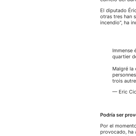
El diputado Éri
otras tres han 
incendio", ha in
Immense ém
quartier d
Malgré la 
personnes
trois autr
— Eric Cio
Podría ser pro
Por el momento
provocado, ha a