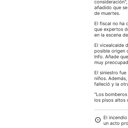
consideración",
añadido que se 
de muertes.
El fiscal no ha 
que expertos de
en la escena de
El vicealcalde 
posible origen 
Info. Añade que
muy preocupado
El siniestro fu
niños. Además, 
falleció y la ot
"Los bomberos 
los pisos altos 
El incendio
un acto pr