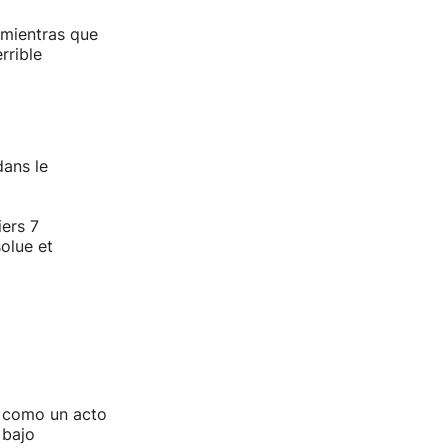
 mientras que
rrible
dans le
ers 7
olue et
a como un acto
 bajo