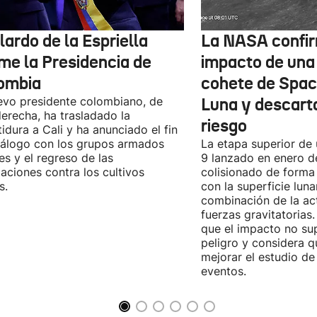
ardo de la Espriella
La NASA confir
me la Presidencia de
impacto de una
ombia
cohete de Spac
evo presidente colombiano, de
Luna y descart
derecha, ha trasladado la
riesgo
tidura a Cali y ha anunciado el fin
iálogo con los grupos armados
La etapa superior de
les y el regreso de las
9 lanzado en enero 
aciones contra los cultivos
colisionado de forma 
s.
con la superficie lun
combinación de la act
fuerzas gravitatoria
que el impacto no su
peligro y considera q
mejorar el estudio de
eventos.