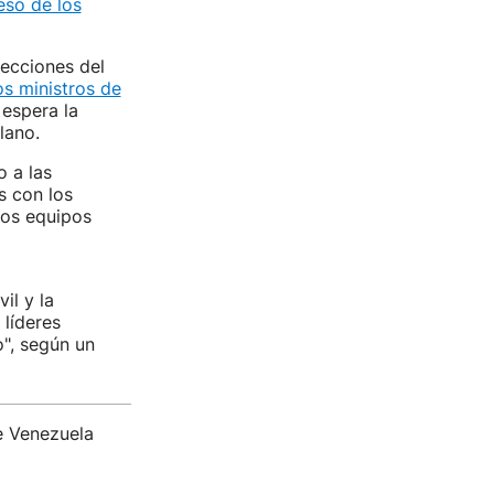
eso de los
lecciones del
os ministros de
 espera la
lano.
o a las
s con los
los equipos
il y la
 líderes
", según un
e Venezuela