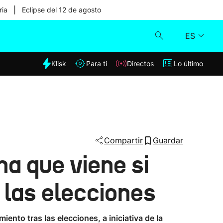
|
ria
Eclipse del 12 de agosto
ES
dia
Klisk
Para ti
Directos
Lo último
Klisk
Directos
Para ti
Compartir
Guardar
a que viene si
Lo último
las elecciones
ento tras las elecciones, a iniciativa de la