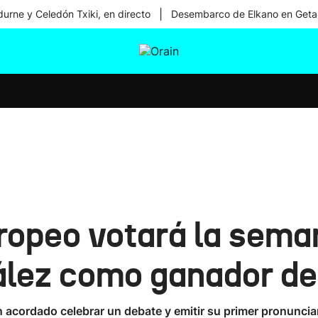
|
urne y Celedón Txiki, en directo
Desembarco de Elkano en Geta
tura
Ikusmiran
Egural
Salud
Tecnología
ropeo votará la seman
lez como ganador de 
 acordado celebrar un debate y emitir su primer pronunciami