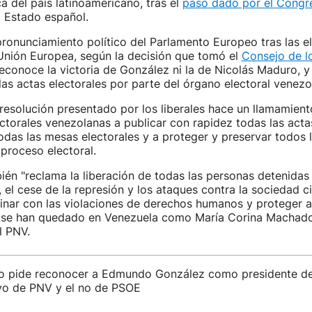
ca del país latinoamericano, tras el
paso dado por el Congr
 Estado español.
pronunciamiento político del Parlamento Europeo tras las e
 Unión Europea, según la decisión que tomó el
Consejo de l
reconoce la victoria de González ni la de Nicolás Maduro, y
las actas electorales por parte del órgano electoral venezo
resolución presentado por los liberales hace un llamamient
ctorales venezolanas a publicar con rapidez todas las acta
odas las mesas electorales y a proteger y preservar todos 
 proceso electoral.
én "reclama la liberación de todas las personas detenidas
 el cese de la represión y los ataques contra la sociedad civ
inar con las violaciones de derechos humanos y proteger a
 se han quedado en Venezuela como María Corina Machado
l PNV.
o pide reconocer a Edmundo González como presidente d
yo de PNV y el no de PSOE