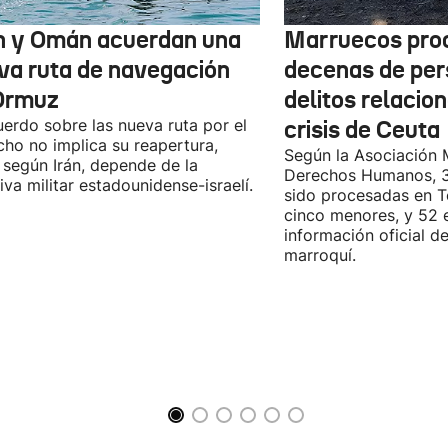
n y Omán acuerdan una
Marruecos pro
va ruta de navegación
decenas de per
Ormuz
delitos relacio
uerdo sobre las nueva ruta por el
crisis de Ceuta
cho no implica su reapertura,
Según la Asociación 
 según Irán, depende de la
Derechos Humanos, 3
iva militar estadounidense-israelí.
sido procesadas en Te
cinco menores, y 52 
información oficial d
marroquí.