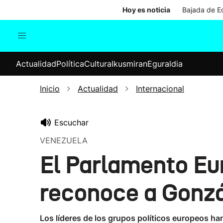
Hoy es noticia
Bajada de Ed
Actualidad
Política
Cul
Actualidad
Política
Cultura
Ikusmiran
Eguraldia
Sociedad
Elecciones
Economía
Inicio
Actualidad
Internacional
Internacional
Escuchar
VENEZUELA
El Parlamento Eu
reconoce a Gonzá
Los líderes de los grupos políticos europeos han