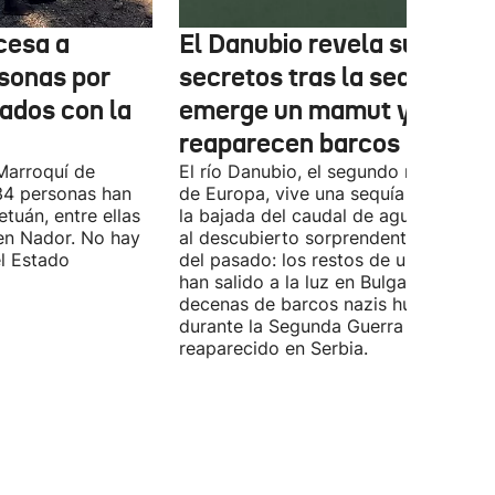
cesa a
El Danubio revela sus
sonas por
secretos tras la sequía:
nados con la
emerge un mamut y
reaparecen barcos nazis
Marroquí de
El río Danubio, el segundo más largo
4 personas han
de Europa, vive una sequía histórica 
tuán, entre ellas
la bajada del caudal de agua ha deja
en Nador. No hay
al descubierto sorprendentes vestigi
el Estado
del pasado: los restos de un mamut
han salido a la luz en Bulgaria y
decenas de barcos nazis hundidos
durante la Segunda Guerra Mundial h
reaparecido en Serbia.