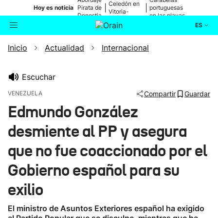
Celedón en
|
|
Hoy es noticia
Pirata de
portuguesas
Vitoria-
Donostia
en las playas
Gasteiz
ES
Inicio
Actualidad
Internacional
Actualidad
Buscador
Política
Escuchar
VENEZUELA
Compartir
Guardar
Cultura
Edmundo González
desmiente al PP y asegura
Ikusmiran
que no fue coaccionado por el
Eguraldia
Gobierno español para su
exilio
El ministro de Asuntos Exteriores español ha exigido