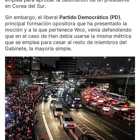
en Corea del Sur.
Sin embargo, el liberal
Partido Democrático (PD)
,
principal formación opositora que ha presentado la
moción y a la que pertenece Woo, venía defendiendo
que en el caso de Han debía usarse la misma métrica
que se emplea para cesar al resto de miembros del
Gabinete, la mayoría simple.