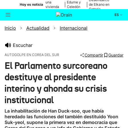
una
Edurne y
|
|
Hoy es noticia
de Elkano en
vivienda
Celedón
Getaria
de Bilbao
Txiki
ES
Inicio
Actualidad
Internacional
Actualidad
Buscador
Política
Escuchar
AUTOGOLPE EN COREA DEL SUR
Compartir
Guardar
Cultura
El Parlamento surcoreano
destituye al presidente
Ikusmiran
interino y ahonda su crisis
Eguraldia
institucional
La inhabilitación de Han Duck-soo, que había
heredado las funciones del también destituido Yoon
Suk-yeol, supone la primera vez en democracia que