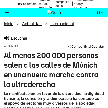
compases
|
|
Hoy es noticia
de San
altas y
de La
Sebastián
tormentas
Blanca
ES
Inicio
Actualidad
Internacional
Actualidad
Buscador
Política
Escuchar
ALEMANIA
Compartir
Guardar
Cultura
Al menos 200 000 personas
salen a las calles de Múnich
Ikusmiran
en una nueva marcha contra
Eguraldia
la ultraderecha
La manifestación en favor de la diversidad, la dignidad
humana, la cohesión y la democracia ha contado con
el apoyo de sectores muy diversos de la sociedad,