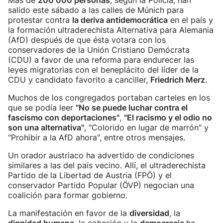
Más de
200 000 personas
, según la Policía, han
salido este sábado a las calles de Múnich para
protestar contra
la deriva antidemocrática
en el país y
la formación ultraderechista Alternativa para Alemania
(AfD) después de que ésta votara con los
conservadores de la Unión Cristiano Demócrata
(CDU) a favor de una reforma para endurecer las
leyes migratorias con el beneplácito del líder de la
CDU y candidato favorito a canciller,
Friedrich Merz
.
Muchos de los congregados portaban carteles en los
que se podía leer
"No se puede luchar contra el
fascismo con deportaciones"
,
"El racismo y el odio no
son una alternativa"
, "Colorido en lugar de marrón" y
"Prohibir a la AfD ahora", entre otros mensajes.
Un orador austriaco ha advertido de condiciones
similares a las del país vecino. Allí, el ultraderechista
Partido de la Libertad de Austria (FPÖ) y el
conservador Partido Popular (ÖVP) negocian una
coalición para formar gobierno.
La manifestación en favor de la
diversidad
, la