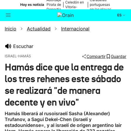
Celedón en
|
|
Hoy es noticia
Pirata de
portuguesas
Vitoria-
Donostia
en las playas
Gasteiz
ES
Inicio
Actualidad
Internacional
Actualidad
Buscador
Política
Escuchar
ISRAEL-HAMÁS
Compartir
Guardar
Cultura
Hamás dice que la entrega de
los tres rehenes este sábado
Ikusmiran
se realizará "de manera
Eguraldia
decente y en vivo"
Hamás liberará al rusoisraelí Sasha (Alexander)
Trufanov, a Sagui Dekel-Chen (israelí y
estadounidense=, y al israelí de origen argentino Iair