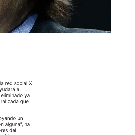
a red social X
yudará a
a eliminado ya
ralizada que
poyando un
n alguna", ha
res del