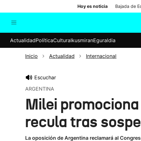
Hoy es noticia
Bajada de Ed
Actualidad
Política
Cul
Actualidad
Política
Cultura
Ikusmiran
Eguraldia
Sociedad
Elecciones
Economía
Inicio
Actualidad
Internacional
Internacional
Escuchar
ARGENTINA
Milei promociona
recula tras sospe
La oposición de Argentina reclamará al Congres