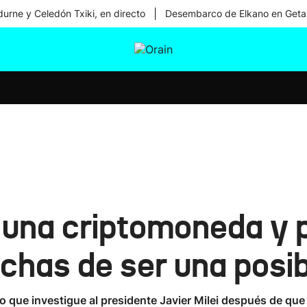
|
urne y Celedón Txiki, en directo
Desembarco de Elkano en Geta
tura
Ikusmiran
Egural
Salud
Tecnología
 una criptomoneda y
chas de ser una posib
o que investigue al presidente Javier Milei después de q