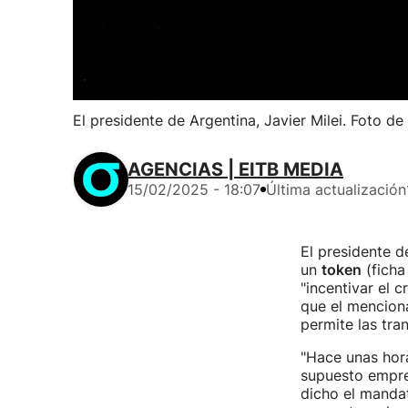
El presidente de Argentina, Javier Milei. Foto de
AGENCIAS | EITB MEDIA
15/02/2025 - 18:07
Última actualización
El presidente d
un
token
(ficha
"incentivar el 
que el mencion
permite las tra
"Hace unas hora
supuesto empre
dicho el mandat