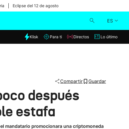
|
ria
Eclipse del 12 de agosto
ES
dia
Klisk
Para ti
Directos
Lo último
Klisk
Directos
Para ti
Compartir
Guardar
 poco después
Lo último
le estafa
ue el mandatario promocionara una criptomoneda