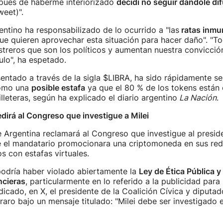
pués de haberme interiorizado
decidí no seguir dándole di
weet)".
gentino ha responsabilizado de lo ocurrido a "las
ratas inmu
que quieren aprovechar esta situación para hacer daño". "To
streros que son los políticos y aumentan nuestra convicció
ulo", ha espetado.
sentado a través de la sigla $LIBRA, ha sido rápidamente s
omo una
posible estafa
ya que el 80 % de los tokens están
lleteras, según ha explicado el diario argentino
La Nación
.
dirá al Congreso que investigue a Milei
 Argentina reclamará al Congreso que investigue al preside
 el mandatario promocionara una criptomoneda en sus red
os con estafas virtuales.
podría haber violado abiertamente la
Ley de Ética Pública y
ncieras
, particularmente en lo referido a la publicidad para
ndicado, en X, el presidente de la Coalición Cívica y diputad
raro bajo un mensaje titulado: "Milei debe ser investigado 