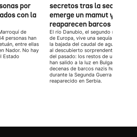
sonas por
secretos tras la sequía:
nados con la
emerge un mamut y
reaparecen barcos nazis
Marroquí de
El río Danubio, el segundo más largo
4 personas han
de Europa, vive una sequía histórica 
tuán, entre ellas
la bajada del caudal de agua ha deja
en Nador. No hay
al descubierto sorprendentes vestigi
el Estado
del pasado: los restos de un mamut
han salido a la luz en Bulgaria y
decenas de barcos nazis hundidos
durante la Segunda Guerra Mundial h
reaparecido en Serbia.