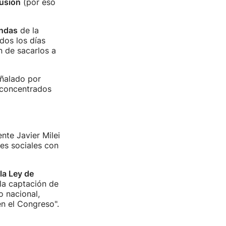
fusión
(por eso
ndas
de la
dos los días
n de sacarlos a
eñalado por
 concentrados
nte Javier Milei
es sociales con
 la Ley de
 la captación de
o nacional,
en el Congreso".