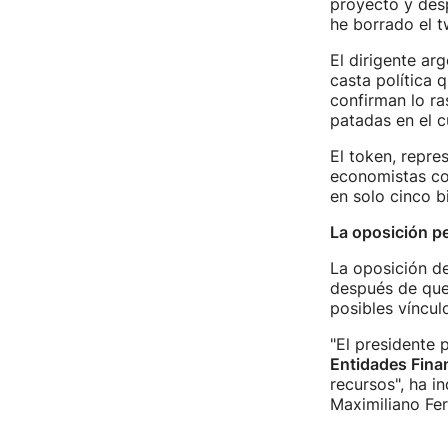
proyecto y des
he borrado el t
El dirigente ar
casta política 
confirman lo ra
patadas en el c
El token, repre
economistas c
en solo cinco bi
La oposición pe
La oposición de
después de que
posibles víncul
"El presidente 
Entidades Fina
recursos", ha i
Maximiliano Fer